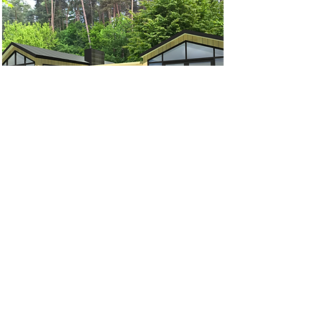
Stockholm Lounge
LOFFTS Stockholm Lounge
Mantelzorg is een luxe chalet
met kunststof gevelbekleding
met unieke dakvorm en design
LOFFTS Interieur.
Meer info