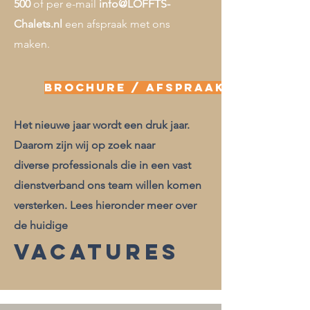
500
of per e-mail
info@LOFFTS-
Chalets.nl
een afspraak met ons
maken.
BROCHURE / AFSPRAAK
Het nieuwe jaar wordt een druk jaar.
Daarom zijn wij op zoek naar
diverse professionals die in een vast
dienstverband ons team willen komen
versterken. Lees hieronder meer over
de huidige
VACATURES