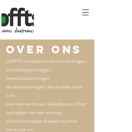
Over
ons
LOFFTS ontwerpt en bouwt woningen,
mantelzorgwoningen,
levensloopwoningen,
recreatiewoningen, tiny houses maar
ook
voor een aanbouw, dakopbouw of het
optoppen van een woning
of wooncomplex draaien wij onze
hand niet om.