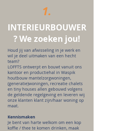
1.
INTERIEURBOUWER
? We zoeken jou!
Houd jij van afwisseling in je werk en
wil je deel uitmaken van een hecht
team?
LOFFTS ontwerpt en bouwt vanuit ons
kantoor en productiehal in Waspik
houtbouw mantelzorgwoningen,
(generatie)woningen, recreatie chalets
en tiny houses allen gebouwd volgens
de geldende regelgeving en leveren wij
onze klanten klant zijn/haar woning op
maat.
Kennismaken
Je bent van harte welkom om een kop
koffie / thee te komen drinken, maak